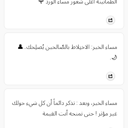
الطمأنينة أغلى شعور مساء الورد 🌹
مساء الخير: الاختِلاط بالصّالحين يُصلِحك..👤
🌙.
‏مساء الخير، وبعد : ‏تذكر دائماً أن كل شيء حولك
غير مؤثر ! ‏حتى تمنحه أنت القيمة