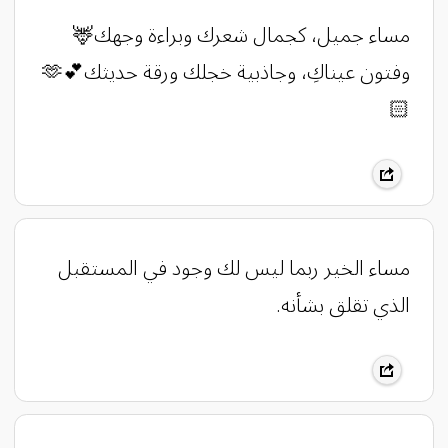
‏مساء جميل، كجمال شعرك وبراءة وجهك🦌 ‏
وفتون عيناكِ، وجاذبية خجلك ورقة حديثك💕🫶
🏻
مساء الخير ربما ليس لك وجود في المستقبل
الذي تقلق بشأنه.