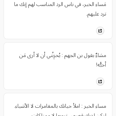
مَساء الخير، في ناس الرد المناسب لهم إنك ما
ترد عليهم.
مسَاءٌ بقول بن الجهم : ‏يُحزِنُني أن لا أرى مَن
أحبُّه!
مساء الخير : ‏املأ حياتك بالمغامرات لا الأشياء.
‏لتكن لديك قصص ترويها لا ممتلكات