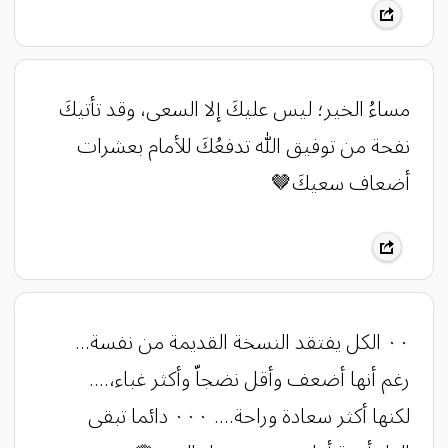
مساءُ الخير؛ ليس عليكَ إلا السعى، وقد تأتيكَ
نفحة من توفيق اللّٰه تدفعُكَ للأمام بعشرات
أضعاف سعيكَ🤎
٠٠ الكل يفتقد النسخة القديمة من نفسة...
رغم أنها أضعف وأقل نضجاّ وأكثر غباء،....
لكنها أكثر سعادة وراحة.... ٠٠٠ دائما تبقى