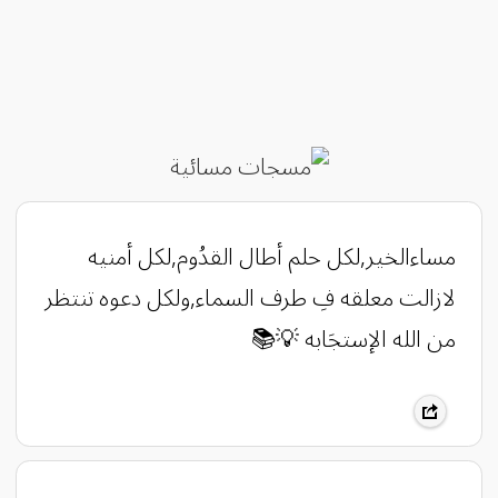
‏مساءالخير,لكل حلم أطال القدُوم,لكل أمنيه
لازالت معلقه فِ طرف السماء,ولكل دعوه تنتظر
من الله الإستجَابه 💡📚