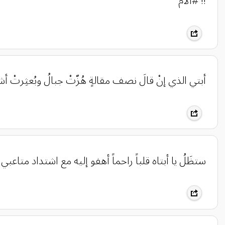
!! ‎#الأم
‏أبتي الذي إنْ قالَ نصف مقالةٍ هُزّتْ جبالُ وبُعثِرتْ أش