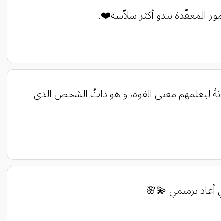
قوتهُ ليعلمهم معنى القوة، و هو ذاتُ الشخص الذي
 أعاد ترميمي 💫🌸