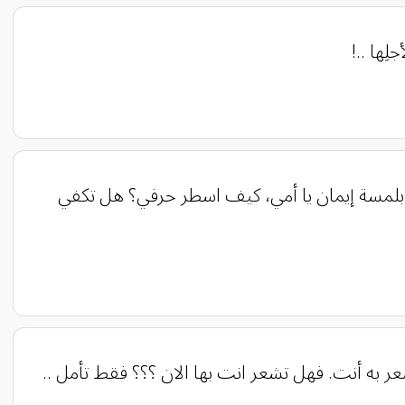
أشياء بلمسة إيمان يا أمي، كيف اسطر حرفي؟ هل تكفي
شعر به أنت. فھل تشعر انت بھا الان ؟؟؟ فقط تأمل ..