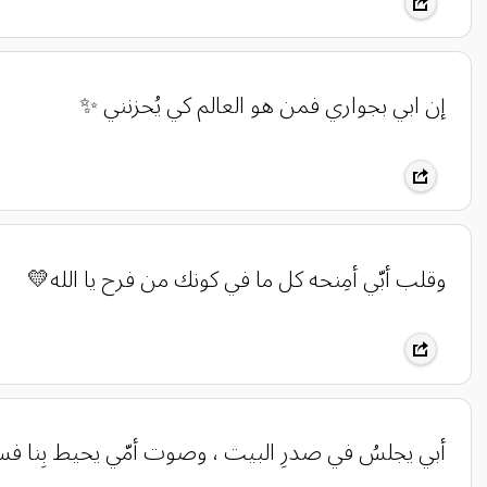
إن ابي بجواري فمن هو العالم كي يُحزنني ✨
وقلب أبّي أمِنحه كل ما في كونك من فرح يا الله💛
أبي يجلسُ في صدرِ البيت ، وصوت أمّي يحيط بِنا فسلام