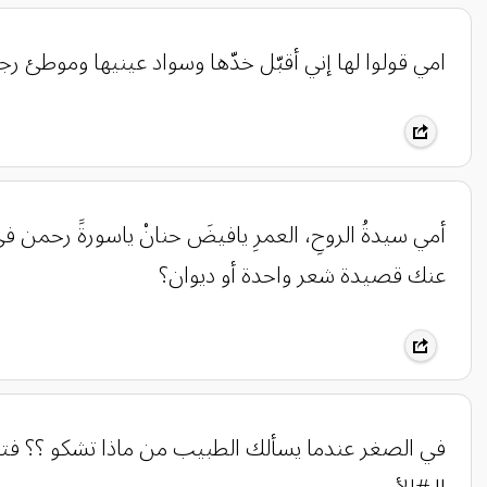
‏‎أمي سيدةُ الروحِ، العمرِ يافيضَ حنانْ ياسورةََ رحمن
عنك قصيدة شعر واحدة أو ديوان؟
‏‎في الصغر عندما يسألك الطبيب من ماذا تشكو ؟؟ فتنظر