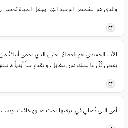
والدي ‏‎هو الشخص الوحيد الذِي يجعل الحياة تمشي رغم ثقلها ، تسير رغم نزفها، الشخص الوحيد الذي يجعُل الامور المعقّدة تبدو أكثر سلاّسة❤️.
الأب الحقيقي هو الغطاءُ العازل الذي يحمي أبنائهُ من
يعطي كُلَّ ما يملك دون مقابل، و يقدم حباً أبدياً لا ينته
أمي التي تُصلي في غرفتها تحت ضـوءٍ خافت، وتسبيحُ