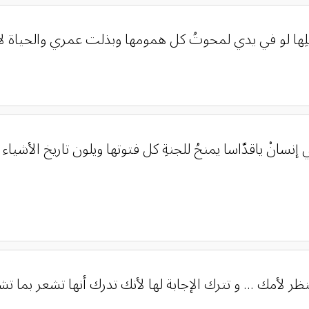
 في إنسانْ ياقدّاسا يمنحُ للجنةِ كل فتوتها ويلون تاريخ ال
 لأمك ... و تترك الإجابة لھا لأنك تدرك أنھا تشعر بما ت