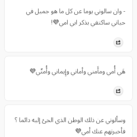
- وان سالوني يوما عن كل ما هو جميل في
حياتي ساكتفي بذكر ابي امي💜!
‏هَي أُمي ومأَمني وأماني وإِيماني وأُمتّي💜
‏وسألوني عن ذلك الوطن الذي الجئ إليه دائما ؟
فأخبرتهم عنك أمي💜