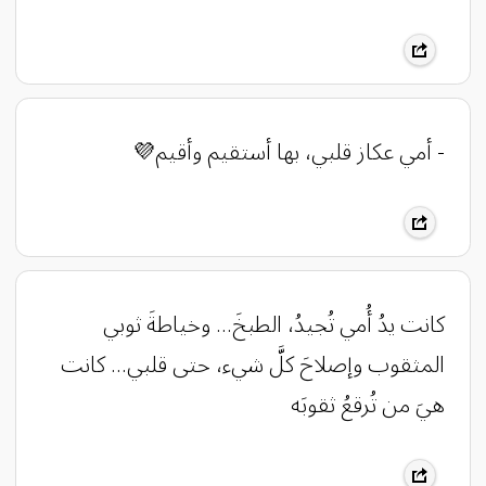
- أمي عكاز قلبي، بها أستقيم وأقيم💜
كانت يدُ أُمي تُجيدُ، الطبخَ… وخياطةَ ثوبي
المثقوب وإصلاحَ كلَّ شيء، حتى قلبي… كانت
هيَ من تُرقعُ ثقوبَه