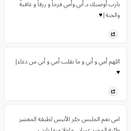
يارب أوصيك بـ أبي وأمي فرحاً و رزقاً و عافيةً
والجنة|♥️.
اللهم أمي و أبي و ما بقلب أمي و أبي من دعاء|
♥️.
امي نعم الجليس خيّر الأنيس لطيفة المعشر
طيّبة المخبر عساني ماخلا منها يارب