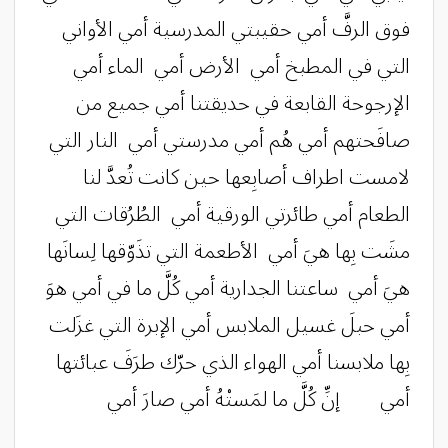
فوق الرفَّ أمي حقيبتي المدرسية أمي الأواني
التي في المطبخ أمي الأرض أمي الماء أمي
الإرجوحة القابعة في حديقتنا أمي جميع من
صافَحتهم أمي هُم أمي مدرستي أمي النار التي
لامست اطراف أصابِعها حين كانت تُعدَّ لنا
الطعام أمي طائرتي الورقية أمي الطُرُقات التي
مشَت بِها هيَ أمي الأطعمة التي تذَوّقها لِسانَها
هيَ أمي ساعتنا الجدارية أمي كُلَّ ما في أمي هوَ
أمي حبلَ غسيل الملابس أمي الإبرة التي غزَلت
بِها ملابسنا أمي الهواء الذي حرّك طرَفَ عبائتها
أمي إنِّ كُلَّ ما لمَستْهُ أمي صارَ أمي