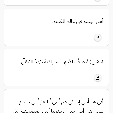
أمي اليسر في عالم العُسر.
لا شَيءَ يُنصِفُ الأمهات، ولكنهُ جُهدُ المُقِلّ.
أبي هوَ أمي إخوتي هم أمي أنا هوَ أمي جميع
ثيابي هيَ أمي جدران منزلنا أمي المصحف الذي