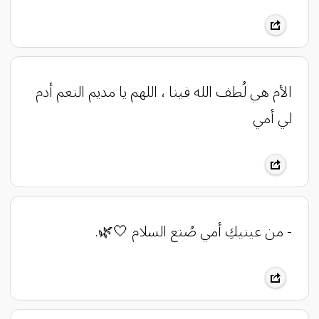
الأم هي لُطف الله فينا ، ‏اللهم يا مديم النعم أدم
لي أمي
- من عينيكِ أمي صُنع السلام 🤍🌿.