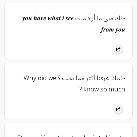
- لك مني ما أراه منك 𝒚𝒐𝒖 𝒉𝒂𝒗𝒆 𝒘𝒉𝒂𝒕 𝒊 𝒔𝒆𝒆
𝒇𝒓𝒐𝒎 𝒚𝒐𝒖
- لماذا عرفنا أكثر مما يجب ؟ Why did we
know so much ?