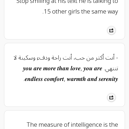
Stop smiling at his text he is talking to
15 other girls the same way.
- أنت أكثر من حب، أنت راحة ودفء وسكينة لا
تنتهي. 𝒚𝒐𝒖 𝒂𝒓𝒆 𝒎𝒐𝒓𝒆 𝒕𝒉𝒂𝒏 𝒍𝒐𝒗𝒆, 𝒚𝒐𝒖 𝒂𝒓𝒆
𝒆𝒏𝒅𝒍𝒆𝒔𝒔 𝒄𝒐𝒎𝒇𝒐𝒓𝒕, 𝒘𝒂𝒓𝒎𝒕𝒉 𝒂𝒏𝒅 𝒔𝒆𝒓𝒆𝒏𝒊𝒕𝒚.
The measure of intelligence is the