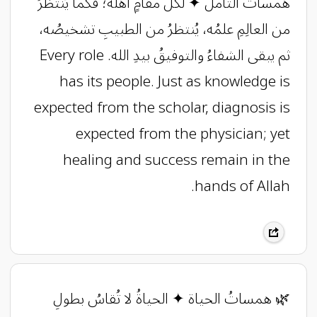
همساتُ التأمل ✦ لكلِّ مقامٍ أهلُه؛ فكما يُنتظرُ
من العالِمِ علمُه، يُنتظرُ من الطبيبِ تشخيصُه،
ثم يبقى الشفاءُ والتوفيقُ بيدِ الله. Every role
has its people. Just as knowledge is
expected from the scholar, diagnosis is
expected from the physician; yet
healing and success remain in the
hands of Allah.
🌿 همساتُ الحياة ✦ الحياةُ لا تُقاسُ بطولِ