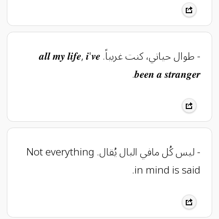
- طوال حياتي، كنت غريباً. 𝒂𝒍𝒍 𝒎𝒚 𝒍𝒊𝒇𝒆, 𝒊'𝒗𝒆
𝒃𝒆𝒆𝒏 𝒂 𝒔𝒕𝒓𝒂𝒏𝒈𝒆𝒓.
- ليس كُل مافي البال يُقال. Not everything
in mind is said.