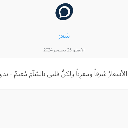
شعر
الأربعاء، 25 ديسمبر 2024
الأسفارُ شرقاً ومغرِباً ولكنَّ قلبي بالشآمِ مُقيمُ - بد