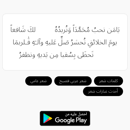
‏يَامَن تحبُ مُحَمَّدَاً وَتُريدُهُ لكَ شَافعاً
يومَ الخلائقِ تُحشرُ صَلِّ عَليهِ وآلـٰهِ فَٰـلربمَا
تَحظَى بِسُقيا مِن يَديهِ وتظفرُ
كلمات شعر
شعر عربي فصيح
شعر عامي
أحدث عبارات شعر