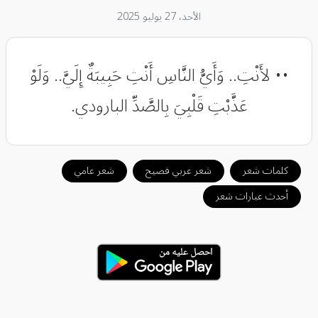
الأحد، 27 يوليو 2025
•• لأَنْتِ.. وَأَيُّ النَّاسِ أَنْتِ حَبِيبَةٌ إِلَيَّ.. وَلَوْ
عَذَّبْتِ قَلْبِيَ بِالصَّدِّ البارودي.
كلمات شعر
شعر عربي فصيح
شعر عامي
أحدث عبارات شعر