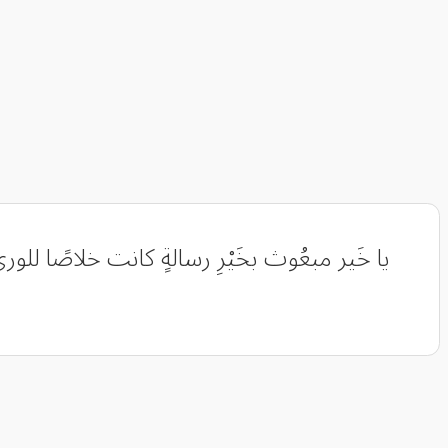
يا خَير مبعُوث بخَيْرِ رسالةٍ كانت خلاصًا للورى ونع