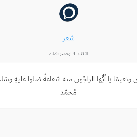
شعر
الثلاثاء، 4 نوفمبر 2025
يمَا يا أيٌّها الراجُون منه شفاعةً صَلوا عليهِ وسَلموا تَ
مُحمّد