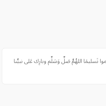
سليمَا اللهُمَّ صَلِّ وَسَلِّم وبارِك عَلى نبيِّنا