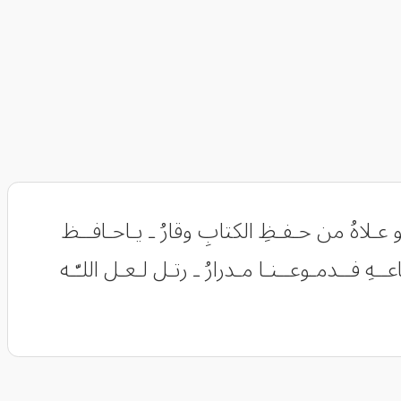
 عـلاهُ من حـفـظِ الكتابِ وقارُ ـ يـاحـافــظ
اعــهِ فــدمـوعــنـا مـدرارُ ـ رتـل لـعـل اللـّـه