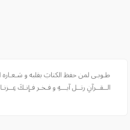
طـوبـى لمن حفظ الكتابَ بقلبه و شـعـاره الإخـل
الــقــرآنِ رتــل آيـــهِ و فـخـر فـإنـكَ عِــزنـا