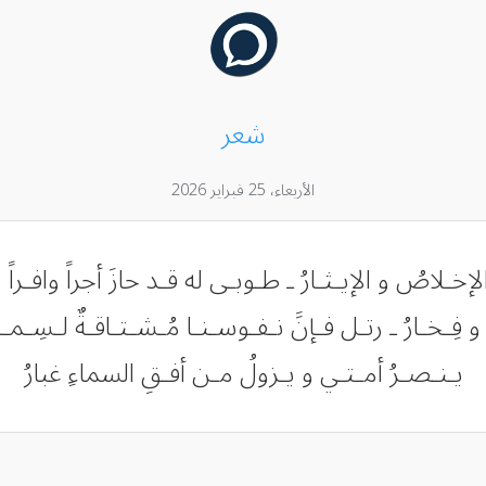
شعر
الأربعاء، 25 فبراير 2026
اصُ و الإيـثـارُ ـ طـوبـى له قـد حازَ أجراً وافـراً و
 و فِـخـارُ ـ رتـل فـإنََ نـفـوسـنـا مُـشـتـاقـةٌ لـسِـمـ
يـنـصـرُ أمـتـي و يـزولُ مـن أفـقِ السماءِ غبارُ