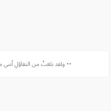
•• ‏ولقد بلغتُ من التفاؤلِ أنني من حس