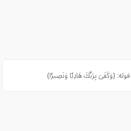
َفَىٰ بِرَبِّكَ هَادِيٗا وَنَصِيرٗا}