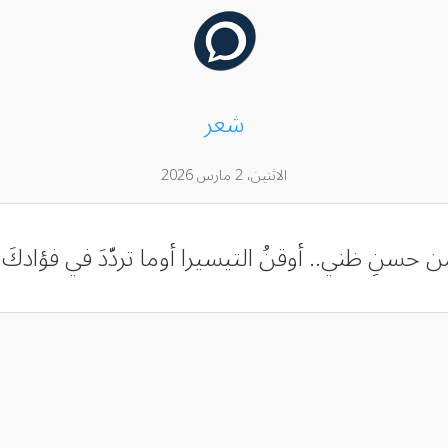
شعر
الاثنين، 2 مارس 2026
نِ ظني.. أوقنُ التيسيرا أوما تردّدَ في فؤادكَ قوله: {وَك