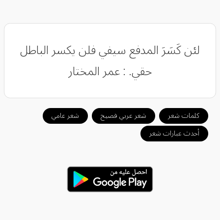
لئن كَسَرَ المدفع سيفي فلن يكسر الباطل
حقي. : عمر المختار
كلمات شعر
شعر عربي فصيح
شعر عامي
أحدث عبارات شعر