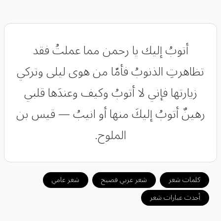
أتوبُ إليك يا رحمن مما عملتُ فقد
تظاهرتِ الذنوبُ فأمّا من هوى ليلى وتركي
زيارتها فإني لا أتوبُ وكيف وعندَها قلبي
رهينٌ أتوبُ إليكَ منها أو انيبُ — قيس بن
الملوح.
كلمات شعر
شعر عربي فصيح
شعر عامي
أحدث عبارات شعر