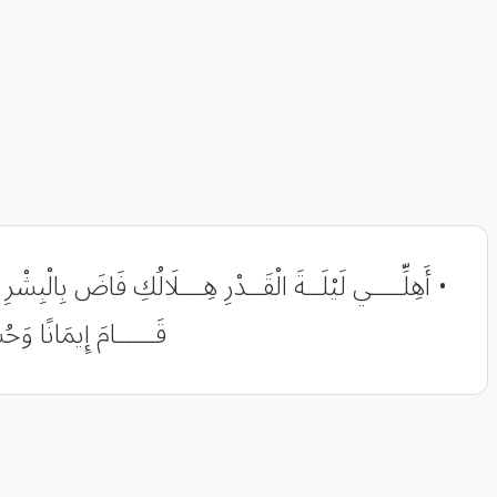
• أَهِلِّــــي لَيْلَــةَ الْقَــدْرِ هِـــلَالُكِ فَاضَ بِالْبِشْرِ
قَـــــامَ إِيمَانًا وَحُ