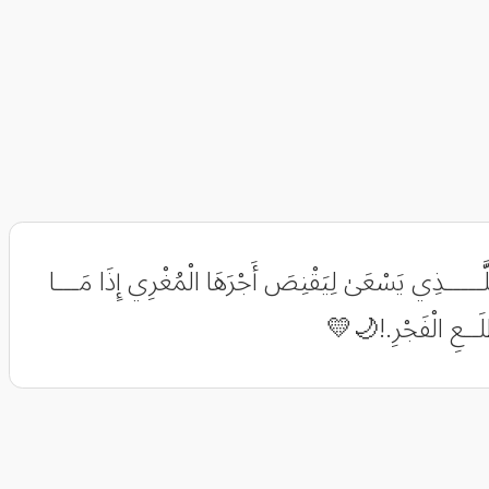
لِلَّـــــذِي يَسْعَىٰ لِيَقْنِصَ أَجْرَهَا الْمُغْرِي إِذَا مَـــا
طْلَــعِ الْفَجْرِ.!🌙💛