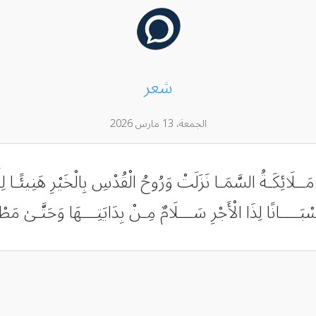
شعر
الجمعة، 13 مارس 2026
 مَــلَائِكَـةُ السَّمَـا نَزَلَتْ وَرُوحُ الْقُدْسِ بِالْخَيْرِ هَنِيئًـا 
سْبَــــانًا لِذَا الْأَجْرِ سَـــلَامٌ مِـنْ بِدَايَتِـــهَا وَحَتَّـىٰ مَ