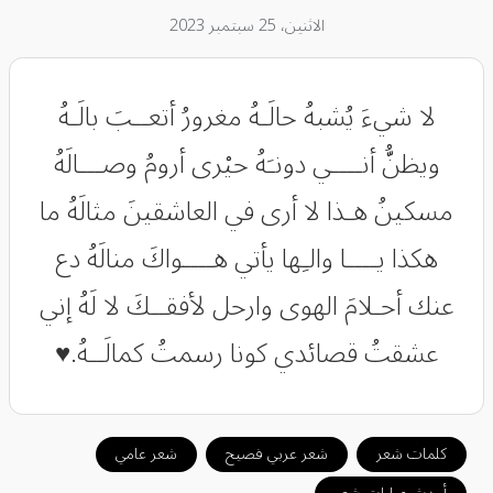
الاثنين، 25 سبتمبر 2023
‏لا شيءَ يُشبهُ حالَـهُ مغرورُ أتعــبَ بالَـهُ
ويظنُّ أنــــي دونـَهُ حيْرى أرومُ وصـــالَهُ
مسكينُ هـذا لا أرى في العاشقينَ مثالَهُ ما
هكذا يــــا والـِها يأتي هــــواكَ منالَهُ دع
عنك أحـلامَ الهوى وارحل لأفقــكَ لا لَهُ إني
عشقتُ قصائدي كونا رسمتُ كمالَــهُ.♥️
كلمات شعر
شعر عربي فصيح
شعر عامي