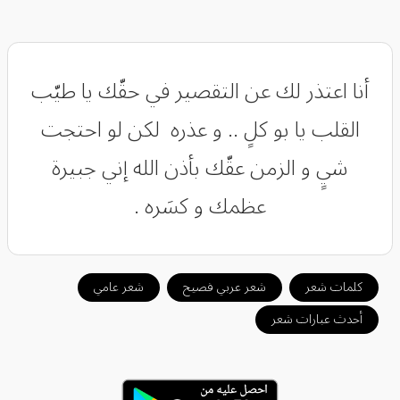
‏أنا اعتذر لك عن التقصير في حقّك ‏يا طيّب
القلب يا بو كلٍ .. و عذره ‏ لكن لو احتجت
شيٍ و الزمن عقّك ‏بأذن الله إني جبيرة
عظمك و كسَره .
كلمات شعر
شعر عربي فصيح
شعر عامي
أحدث عبارات شعر