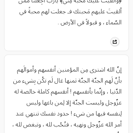
﴿وَأَلْقَيْتُ عَليكَ مَحبةً مِنِّي﴾ ياربّ اجِعلنا ممّن
ألقيتَ عليهم مَحبتك فـ جعلت لهم محبةً في
السّماء ، و قبولاً في الأرض .
إنّ الله اشترى مِن المؤمنين أنفسهم وأموالَهم
بأنّ لَهم الجنّة الجنّة ثمنها غال لَم تكُن بِشيء من
الدّنيا ، وإنّما بأنفسهم ! أنفسهم كاملة خالصة له
عزّوجل وليست الجنّة إلا لِمن باعها وليس
لِنفسه فيها من شيء ! حدود نفسك تنتهي عند
أمر الله عزّوجل ونهيه ، فتُحُب لله ، وتبغض لله ،