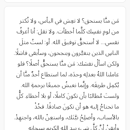
مَن منَّا يستحق؟ لا تعِش في اليأس، ولا تُكثر
من لومِ نفسِك كلَّما أخطأت. ولا تقل: أنا أعرفُ
نفسي... لا أستحقُّ توفيقَ الله. أو: لستُ مثلَ
الناسِ الذين يتغيَّرون وينجحون، وسأبقى فاشلًا.
ولكن اسألْ نفسَك: مَن منَّا يستحقُّ أصلًا؟ فلو
عاملنا اللهُ بعدلِه وحدَه، لما استطاع أحدٌ منَّا أن
يُكمِل طريقَه. وإنَّما نعيشُ جميعًا برحمةِ الله.
ولستَ مُطالبًا بأن تكونَ كاملًا، أو بلا أخطاء. كلُّ
ما تحتاجُ إليه هو أن تكونَ صادقًا. فخُذْ
بالأسباب، وأصلِحْ نيَّتَك، واستعِنْ بالله، واجتهِدْ.
وأيقِنْ أنَّ كلَّ شيءٍ بيدِ اللهِ الكريمِ سبحانه