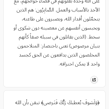
على الله وحده بقلوبهم في قضاء حوائجهم، مع
الأخذ بالأسباب والعمل. الصَّابِرُون: هم الذين
يتحمّلون أقدار الله، ويصبرون على طاعته،
ويحبسون أنفسهم عن معصيته دون شكوى أو
سخط. (الذين يقاتلون في سبيله صفاً كأنهم
بنيان مرصوص) تعني باختصار: المتلاحمون
المخلصون الذين يدافعون عن الحق كجسد
واحد لا يمكن اختراقه.
‏﴿وَلَسَوفَ يُعطيكَ رَبُّكَ فَتَرضى﴾ ‏تيقن بأن الله