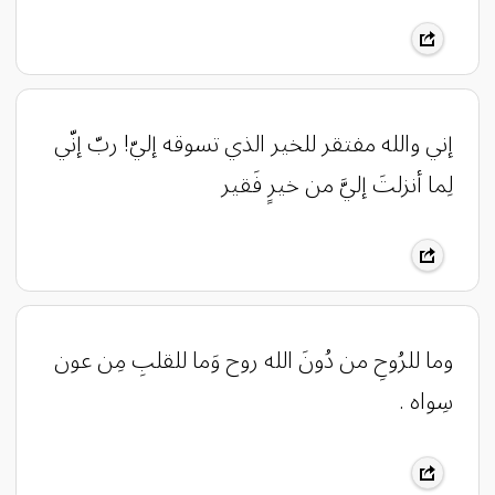
إني والله مفتقر للخير الذي تسوقه إليّ! ربّ إنّي
لِما أنزلتَ إليَّ من خيرٍ فَقير
وما للرُوحِ من دُونَ الله روح وَما للقلبِ مِن عون
سِواه .