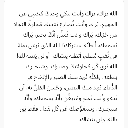
الله يراك، يراك وأنت تبكي وحدكَ مُختبِئ عن
الجمِيع، يَراك وأنت تُصارع نفسك‌ مُحاولًا النجَاة
من حُزنك، يَراك وأنت تُمثِّل أنَّكَ بخير، يَراك،
يَسمعك، أتظنّه سيتركك؟ الله الذي يَرعي نملة
في ثُقبٍ مُظلم، أتظنه ينسَاك، أو لن يَنتبه لك!
الله يَرى كُل مُحاولاتكَ وصبرك، وسَيجبرك
بلطفه، ولكنَّه يُريد منكَ الصبر والإلحَاح في
الدُّعاء. يُريد منكَ اليقِين، وحُسن الظنّ به، أن
تَدعو وأنت تَعلم ومُتيقِّن بأنَّه يسمعك، وأنَّه
سيجبرك، وسيعَوِّضك عَن كُل هَذا.. فقَط ثِق
بالله، ولن ينسَاك.