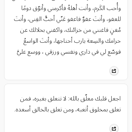
وأُحب الكَرم، وأنت أهلهُ فأكرمني وأتوّق دومًا
للعفو، وأنتَ عفوٌ فاعفو عَنّي أحبُّ الغِنى، وأنتَ
مُغنٍ فاغنني من خزائنك، واكفني بحلالك عن
حرامك والسِعة يارب أحتاجها، وأنتَ الواسعُ
فوسّع لي في داري ونفسي ورزقي ، ووسع عليَّ
اجعل قلبك معلّق بالله: لا تتعلق بغيره، فمن
تعلق بمخلوق أتعبه، ومن تعلق بالخالق أسعده.