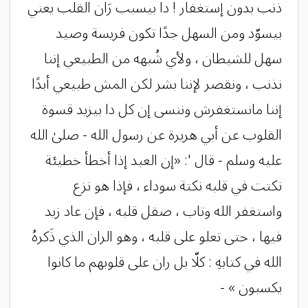
ذنب بدون إستغفار ! دا بيسبب رَان القلب يعني
بيسوّد ومن السهل جدًا تكون فريسة وصيد
سهل للشيطان ، ولأي شُبهه من الطبيعي إننا
نذنب ، ونقصر لإننا بشر لكن المش طبيعي أبدًا
إننا مانستغفرش وننسى إن كل دا بيزيد قسوة
القلوب عن أبي هريرة عن رسول الله - صلىٰ الله
عليه وسلم - قال ': «إن العبد إذا أخطأ خطيئة
نكتت في قلبه نكتة سوداء ، فإذا هو نزع
واستغفر الله وتاب ، صقل قلبه ، فإن عاد زيد
فيها ، حتى تعلو على قلبه ، وهو الران الذي ذَكرهُ
الله في كتابهِ : كلّا بل ران على قلوبهم ما كانوا
يكسبون » -