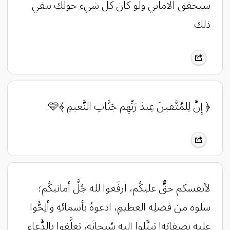
سيحقق الاماني ولو كان كل شيء حولك ينفي
ذلك
﴿ إِنَّ لِلمُتَّقينَ عِندَ رَبِّهِم جَنَّاتِ النَّعيمِ ﴾🩷.
لأنفسكم حقٌّ عليكُم، ارفَعوا لله جُلَّ أمانيكُم؛
سلوه من فضلِه العظيمِ، ادعوهُ بأسمائهِ وألِحُّوا
عليهِ بصفاتِه! تبتَّلوا إليهِ سُبحانَه، تعلَّقوا بالدُّعاء