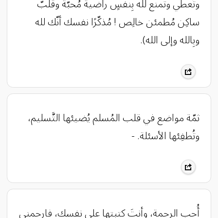
وتُعطي وتمنع لله بِنفسٍ راضية مُحبّة وقلبّ
ساكِن مُطمئن خالِص ! مُذكّرًا نفسك أنّك لله
وبِالله وإلى الله).
‏ثمّة مواضع في قلب المُسلم يُضيئها التَّسليم،
وتُطفِئها الأسئلة. -
أُحب الرحمة، وأنتَ كتبتها على نفسك، فارحمني