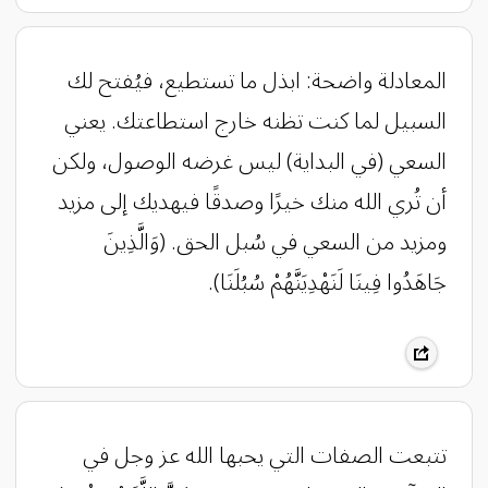
المعادلة واضحة: ابذل ما تستطيع، فيُفتح لك
السبيل لما كنت تظنه خارج استطاعتك. يعني
السعي (في البداية) ليس غرضه الوصول، ولكن
أن تُري الله منك خيرًا وصدقًا فيهديك إلى مزيد
ومزيد من السعي في سُبل الحق. (وَالَّذِينَ
جَاهَدُوا فِينَا لَنَهْدِيَنَّهُمْ سُبُلَنَا).
تتبعت الصفات التي يحبها الله عز وجل في