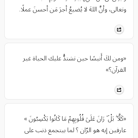
وتعالى، وأنَّ اللهَ لا يُضيعُ أجرَ مَن أحسنَ عملًا.
‏«ومن لكَ أَنيسًا حين تشتدُّ عليك الحياة غير
القرآن؟»
«‏كَلَّا ۖ بَلْ ۜ رَانَ عَلَىٰ قُلُوبِهِمْ مَا كَانُوا يَكْسِبُونَ »
عارفين إيه هو الرّان ؟ لما بيتجمع ذنب على