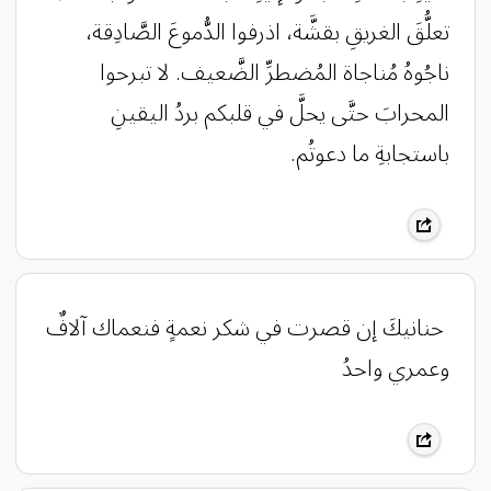
تعلُّقَ الغريقِ بقشَّة، اذرفوا الدُّموعَ الصَّادِقة،
ناجُوهُ مُناجاة المُضطرِّ الضَّعيف. لا تبرحوا
المحرابَ حتَّى يحلَّ في قلبكم بردُ اليقينِ
باستجابةِ ما دعوتُم.
‏ حنانيكَ إن قصرت في شكر نعمةٍ ‏فنعماك آلافٌ
وعمري واحدُ