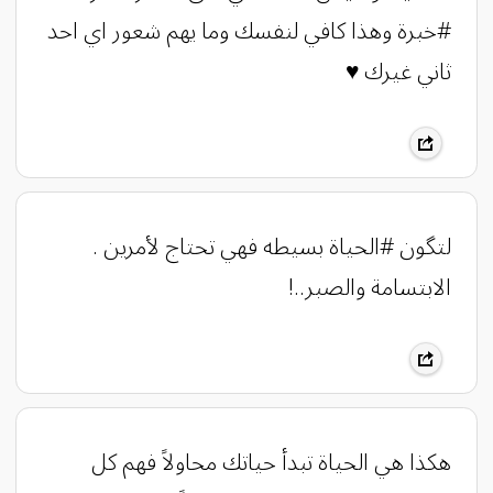
#خبرة وهذا كافي لنفسك وما يهم شعور اي احد
ثاني غيرك ♥️
لتگون #الحياة بسيطه فهي تحتاج لأمرين .
الابتسامة والصبر..!
هكذا هي الحياة تبدأ حياتك محاولاً فهم كل