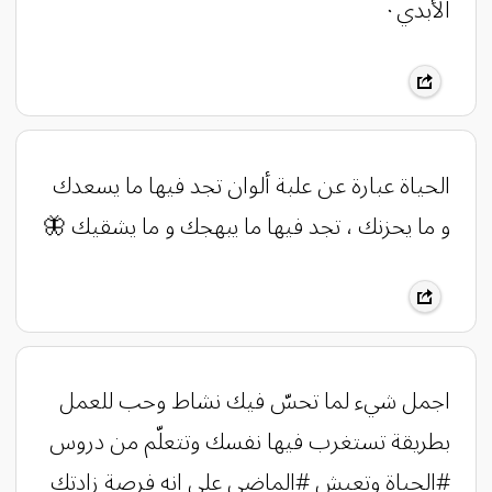
الأبدي٠
الحياة عبارة عن علبة ألوان تجد فيها ما يسعدك
و ما يحزنك ، تجد فيها ما يبهجك و ما يشقيك 🦋
اجمل شيء لما تحسّ فيك نشاط وحب للعمل
بطريقة تستغرب فيها نفسك وتتعلّم من دروس
#الحياة وتعيش #الماضي على انه فرصة زادتك