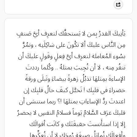
يَأتِيكَ القدرُ بِمن لا يَستحقَّك لتعرِف أيَّ صَنفٍ
مِن النَّاس عليكَ ألا تكُونَ على شاكِلَتِه ، وتمُرَّ
بسُوء المُعاملة لتعرِف أيَّ فِعلٍ وقَولٍ عليكَ أن
تنفُر مِنه ، لا أن تُجِيبَ بمثلهُ .. وكُلما رددتَ
الإساءةَ بمِثلهَا تذبُلُ زهرةً بيضاءَ وتَبلَى ورقةً
خضراءَ في قلبِك ! تَخيَّل كيفَ حالُ قلبِك إن
اعتدتَ ردَّ الإساءاتِ بمثلهَا !؟ ربما ستنسَى أن
قلبكَ عرَف السَّلامُ يَوماً فسلامُ النفسِ لا يحضرُ
إلا إذا استأَنستَ حقيقَتَك و كانَت أقوالَك
وأفعالَك تُماثِلُ صِبغَة رُوحَك لا أن تُعكِّرها