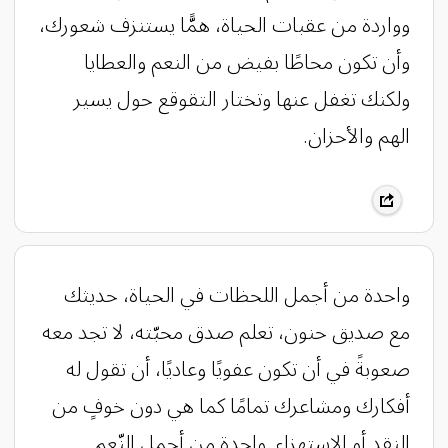
وواردة من عقبات الحياة، همًّا يستنزف شعورك،
وأن تكون محاطًا بفيض من النعم والعطايا
ولكنك تغفل عنها وتختار التقوقع حول يسير
الهم والأحزان.
واحدة من أجمل اللحظات في الحياة، حديثك
مع صديق حنون، تعلم صدق محبّته، لا تجد معه
صعوبةً في أن تكون عفويًا وعاديًا، أن تقول له
أفكارك ومشاعرك تمامًا كما هي دون خوفٍ من
النقد أو الاستهزاء. واحدة من أجمل النّعم