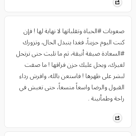
صعوبات #الحياة وتقلباتها لا نهاية لها ! فإن
كنت اليوم حزيناً، فغدا يتبدل الحال، وتزورك
#السعادة ضيفة أنيقة، ثم ما تلبث حتى ترتحل
لغيرك، ويحل عليك حزن فراقها ! ما صفت
لبشر على ظهرها ! فاستعن بالله، وافرش رداء
القبول والرضا واسعاً متسعاً، حتى تعيش في
راحة وطمأنينة .