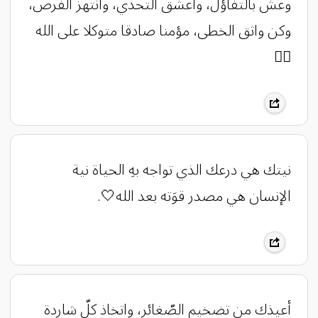
وعش بالتفاؤل، واعشق التحدي، وانتهز الفرص،
وكن واثق الخطى، مؤمنا صادقا متوكلا على الله
✍🏻
نيتك هي درعك الذي تواجه بهِ الحياة نية
الإنسان هي مصدر قوَته بعد الله🤍.
أعيذك من تضخيم الصّغائر، واتخاذ كلّ شاردة