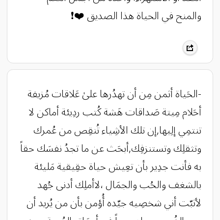
والمنح في الحياة هذا الصديق ❤️❗️
-الحَياة أثمن مِن أن تهدُرها علىٰ عَلاقات مُزيفة
أحَلام مِيتة صَداقات هَشة كُتب ردِيئة أماكن لا
تنتمِي إلِيها,إن تلك الأشِياء تُنقِص من عُمرك
وتثقلِك وتستنزفِك,أبحَث عن ما تجدُ نفسَك حقاً
به فأنت جدِير بأن تعِيش حياة حقِيقية مَليئة
بالشغف والحُب والجمَال ،لاأملِك أدنى جُهد
لأثبّت أني شخصِيه جيّده أُؤمن بأن من يُريد أن