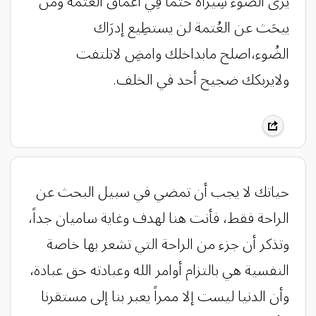
يرى الضُوء سِيراه حتماً فِي أعمَاق العُتمة ومن
يبحَث عن العُتمة لن يستطِيع إدرَاك
الضُوء،اصلح مابداخلك وامضِ لاتلتفت
ولايربكك ضجيح أحد في الخلف.
حياتك لا يجب أن تمضي في سبيل البحث عن
الراحة فقط، فأنت هنا لهدف وغاية ساميان جداً،
وتذكر أن جزء من الراحة التي تشعر بها خاصة
النفسية هي بالتزام أوامر الله وعبادته حق عبادة،
وأن الدنيا ليست إلا ممراً يعبر بنا إلى مستقرنا