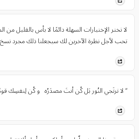
‏لا تختر الإختيارات السهلة دائمًا لا بأس بالقليل من 
تحب لأجل نظرة الآخرين لك سيجعلنا ذلك مجرد نسخ م
“ لا ترتَجي النُور بَل كُن أنتَ مصدَرُه و كُن لِنفسِك قوم