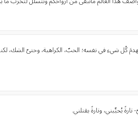
عواصف هذا العالم ماتبقى من أرواحكم وتتسلل لتخرب ما 
هدمَ كُل شيء في نفسه؛ الحبّ، الكراهية، وحتىّ الشك، لكنهُ 
ةً يُحيِّيني، وتارةً يقتلني.