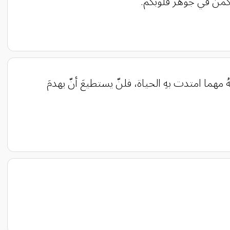
يكمن في جوهر قلوبكم.
مهما امتدت بهِ الحياة، فلنّ يستطيعَ أنّ يهدمَ