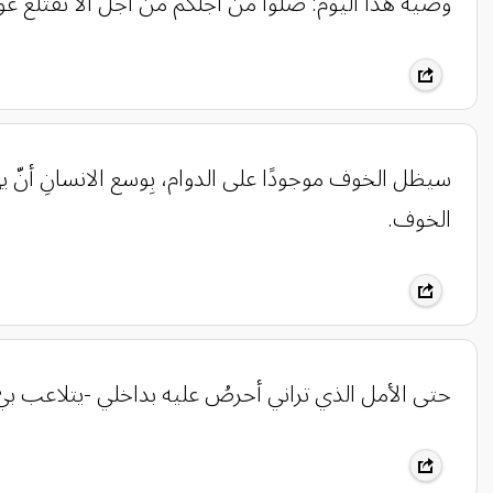
وصية هذا اليوم: صلّوا من أجلكم من أجل ألا تقتلع 
‏سيظل الخوف موجودًا على الدوام، بِوسع الانسانِ أنّ ي
الخوف.
حتى الأمل الذي تراني أحرصُ عليه بداخلي -يتلاعب بيّ- تار