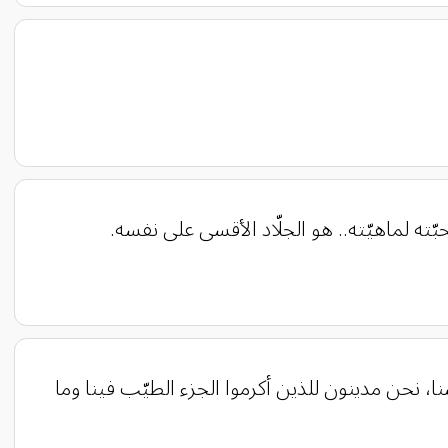
ته لماهيّته.. هو الجلّاد الأقسى على نفسه.
ا، نحن مدينون للذين أكرموا الجزء الطيّب فينا وما