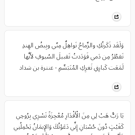
وَلَقَد ذَكَرتُكِ والرِّماحُ نَواهِلٌ ‏مِنّي وبِيضُ الهِندِ
تَقطُرُ مِن دَمي ‏فَوَدَدتُ تَقبيلَ السُيوفِ لأَنَّها
‏لَمَعَت كَبارِقِ ثَغرِكِ المُتَبَسِّمِ - عنترة بن شداد
يَا رَبُّ هَبْ لِي مِنَ الْأَقْدَارِ مُعْجِزَةً تَسْرِي بِرُوحِي
كَغَيْثٍ دُونَ حُسْبَانِ إِنِّي دَعَوْتُكَ وَالإِيمَانُ يَحْمِلُنِي