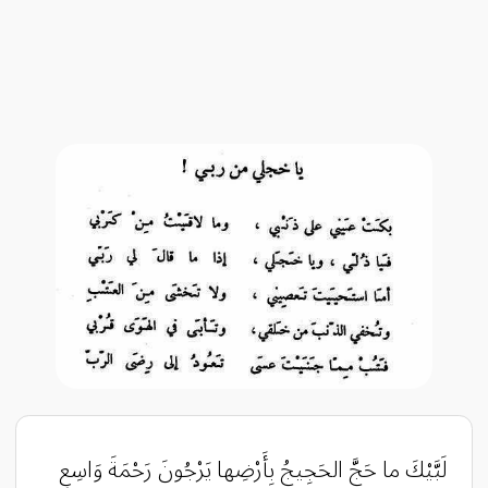
لَبَّيْكَ ما حَجَّ الحَجِيجُ بِأَرْضِها يَرْجُونَ رَحْمَةَ وَاسِعِ