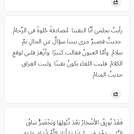
رأيتُ بحلميَ أنّا التقينا ‏ مُصادفةً حُلوةً في الزّحامْ
‏ حديثٌ قصيرٌ جرى بيننا ‏سؤالٌ عنِ الحالِ ثمّ
سلامْ ‏ وأمّا العيونُ فقالت كثيرًا ‏ وأزْهرَ قلبي لوقعِ
الكلامْ ‏ فليت اللقاء يكونُ يقينًا ‏ وليت الفراق
حديثُ المنامْ
فَقَدْ تُورِقُ الأَشْجَارُ بَعْدَ ذُبُولِهَا وَيَخْضَرُّ سَاقُ
النَّبْتِ وَهْوَ هَشِيمُ إِذَا مَا أَرَادَ اللَّهُ إِتْمَامَ حَاجَةٍ