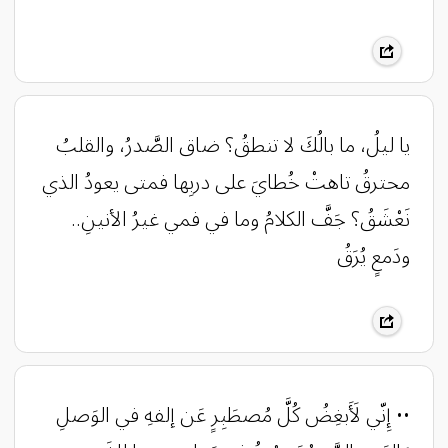
يا ليلُ، ما بالُكَ لا تنطقُ؟ ضاق الصَّدرُ، والقلبُ
محترقُ تاهتْ خُطايَ على دربِها فمتى يعودُ الذي
نَعْشَقُ؟ جَفَّ الكلامُ وما في فمي غيرُ الأنينِ..
ودَمعٍ يُرَقُ
•• إِنّي لَأَبغِضُ كُلَّ مُصطَبِرٍ عَن إلفهِ في الوَصلِ