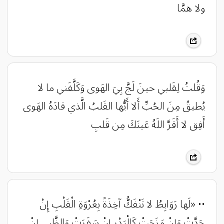
ولا همَّا
وَقُلتُ لِقَلبي حينَ لَجَّ بِيَ الهَوى وَكَلَّفَني ما لا
يُطيقُ مِنَ الحُبِّ أَلا أَيُّها القَلبُ الَّذي قادَهُ الهَوى
أَفِق لا أَقَرَّ اللَهُ عَينَكَ مِن قَلبِ
•• «لَها رَوَابِطُ لا تَنْفَكُّ آخِذَةً بِعُرْوَةِ الْقَلْبِ إِنْ
جَدَّتْ وَإِنْ مَزَحَتْ كَالْبَدْرِ إِنْ سَفَرَتْ وَالظَّبِيِ إِنْ