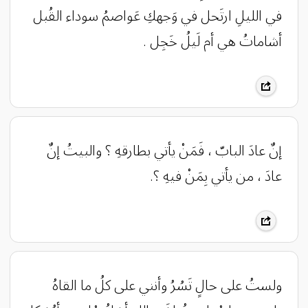
في الليلِ ارتَحل في وَجهكِ عَواصمُ سوداء القُبل
أشاماتُ هي أم لَيلُ خَجِل .
‏إنٌ عادَ البابّ ، فَمَنْ يأتي بطارقهِ ؟ والبيتُ إنٌ
عادَ ، من يأتي بِمَنْ فيهِ ؟.
ولستُ على حالٍ تَسُرُ وأنني على كلُ ما القاهُ