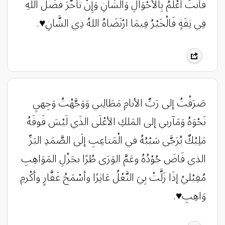
فَأَنْتَ أَعْلَمُ بِالأَحْوَالِ وَالشَّانِ وَإِنْ تَأَخَّرَ فَضْلُ اللهِ
فِي ثِقَةٍ فَالْخَيْرُ فِيمَا ارْتَضَاهُ اللهُ ذِي الشَّانِ♥️.
صَرَفْتُ إلى رَبِّ الأنامِ مَطَالِبي وَوَجَّهْتُ وَجِهيِ
نَحْوَهُ وَمَآربي إلى المَلكِ الأعْلَى الذَي لَيْسَ فَوقَهُ
مَلِيْكٌ يُرَجَّى سَيْبُهُ في الْمَتاعِبِ إلَى الصَّمَدِ البَرِّ
الذي فَاضَ جُوْدُهُ وعَمَّ الوَرَى طُرًا بجَزْلِ المَوَاهِبِ
مُقِيْليْ إذَا زَلَّتْ بِيَ النَّعْلُ عَاثِرًا وأسْمَحُ غَفَّارٍ وأكْرمِ
وَاهِبِ♥️.