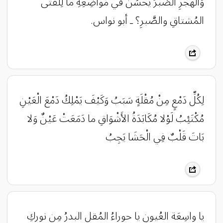
وَالهَجرِ الصَّبرُ يَحسُنُ في مَواضِعِهِ ما لِلفَتى
المُشتاقِ والصَّبرِ؟ ـ أبو نواس.
لِكُلِّ دَمْعٍ مِنْ مُقْلَةٍ سَبَبُ وَكَيْفَ يَمْلِكُ دَمْعَ الْعَيْنِ
مُكْتَئِبُ لَوْلا مُكَابَدَةُ الأَشْوَاقِ ما دَمَعَتْ عَيْنٌ وَلا
بَاتَ قَلْبٌ فِي الْحَشَا يَجِبُ
يا واسِعَة العُيونِ يا حوراءُ المُقل البدرُ مِن نوركِ