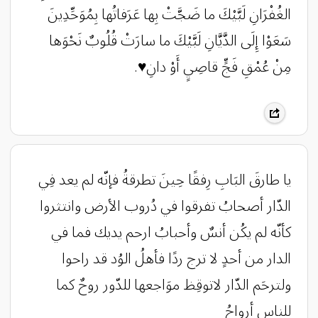
الغُفْرَانِ لَبَّيْكَ ما ضَجَّتْ بِها عَرَفاتُها بِمُوَحِّدِينَ
سَعَوْا إِلَى الدَّيَّانِ لَبَّيْكَ ما سارَتْ قُلُوبٌ نَحْوَها
مِنْ عُمْقِ فَجٍّ قاصِيٍ أَوْ دانِ♥️.
‏يا طارقَ البَابِ رِفقًا حِينَ تطرقةُ ‏فإنّه لم يعد فِي
الدّار أصحابُ ‏تفرقوا في دُروب الأرض وانتثروا
‏كأنّه لم يكُن أنسٌ وأحبابُ ‏ارحم يديك فما في
الدار من أحدٍ ‏لا ترج ردًا فأهلُ الوُد قد راحوا
‏ولترحَم الدّار لاتوقِظ موَاجعها ‏للدّور روحٌ كما
للناس أرواحُ