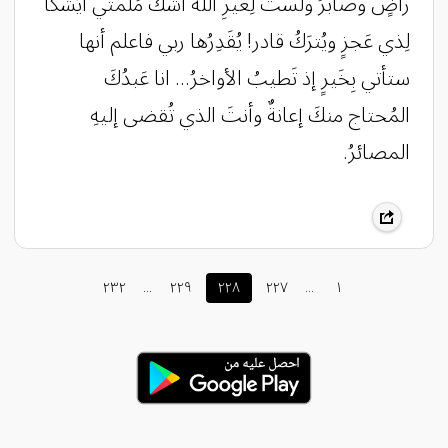
راضٍ وصابرُ ولستُ لِغَيرِ الله أشكُ مُلمتي أيُشكا
لِذي عَجزٍ ويُترَكُ قادر! يُقَدِرُها ربي فاعلم أنها
ستأتي بِخَيرٍ إذ تَطيبُ الأواخرُ... انا عَبدُكَ
المُحتاج منكَ إعانةٌ وأنتَ الذي تُقضى إليهِ
المصائرُ.
٢٣٢
...
٢٢٩
٢٢٨
٢٢٧
...
١