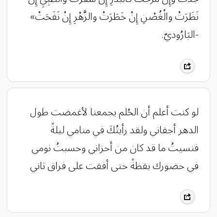
نَظَرَتْ والْغُصْنِ إِنْ خَطَرَتْ والزَّهْرِ إِنْ نَفَحَتْ»
-البَارُوديّ.
لو كنت أعلم أن الحُلم يجمعنا لأغمضت طول
الدهر أجفاني ولقد رأيتُكَ في منامي ليلةً
فنسيتُ ما قد كان من أحزاني وحسبتُ نومي
في حضورك يقظةً حتى أفقت على فراق ثاني