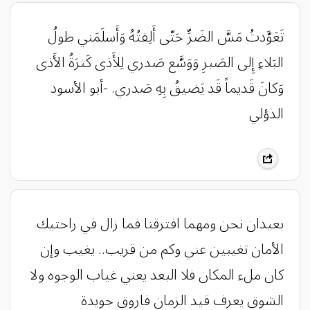
تَعَوَّدتُ مَسَّ الضَرِّ حَتّى أَلِفتُهُ وَأَسلَمَني طولُ
البَلاءِ إِلى الصَبرِ وَوَسَّع صَدري لِلأَذى كَثرَةُ الأَذى
وَكانَ قَديماً قَد يَضيقُ بِهِ صَدري. -أبو الأسود
الدؤلي
بعيدان نحن ومهما افترقنا فما زال في راحتيك
الأمان تغيبين عني وكم من قريب.. يغيب وإن
كان ملء المكان فلا البعد يعني غياب الوجوه ولا
الشوق يعرف قيد الزمان فاروق جويدة