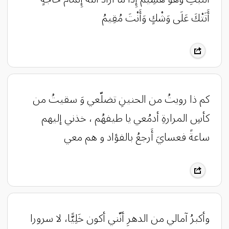
أَتَتْكَ عَلَى وَشْكٍ وَأَنْتَ مُقِيمُ
‏كم ذا رويتُ من الحنينِ تضلّعي وَ سقيتُ من
كأسِ المرارةِ أدمُعي يا طيفهُم ، خذني إليهم
ساعةً فعسايَ أَرجعُ بالفؤاد و هم معي
وأكبرُ آمالي من الدهرِ أنّني أكون خَلِيًّا، لا سرورا