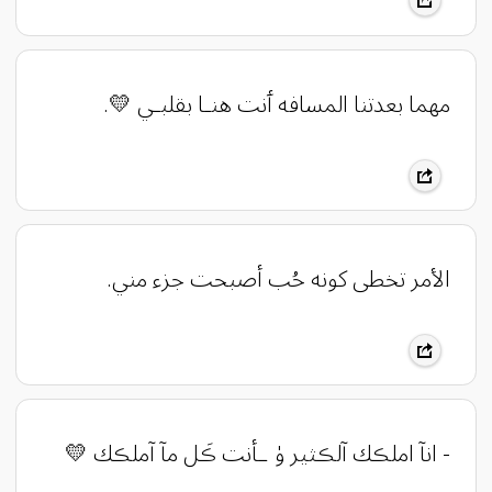
‏مهما بعدتنا المسافه ٲنت هنـا بقلبـي 💛.
الأمر تخطى كونه حُب أصبحت جزء مني.
- انآ املڪك آلڪثير ۈ ـأنت ڪَل مآ آملڪك 💛