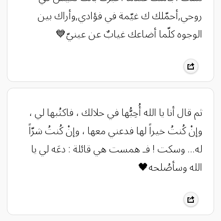
روحي,أحمّلك ك غيّمة في فؤادي,وأراك بين
الوجوه كلّما أضاعك غيابٌ عن عينيّ💙
ثم قال أنا يا الله أُحِبُّها في حلالك ، فاكتُبها لي ،
وإنْ كُنتُ خيراً لها فدعني معها ، وإنْ كُنتُ شرّاً
له... وسكت ! فـ همست هي قائلة : دعَه لي يا
الله وسأصُلحه🖤