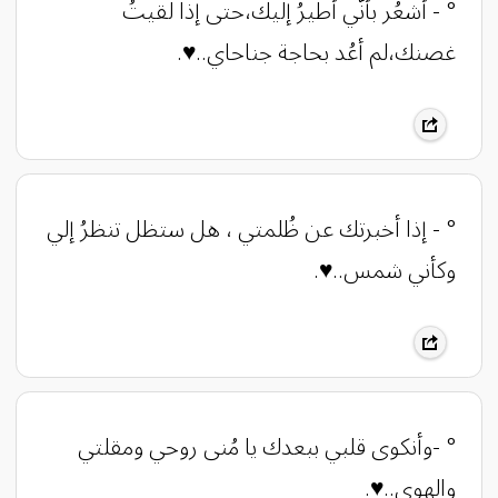
° - ‏أشعُر بأنّي أُطيرُ إليك،حتى إذا لقيتُ
غصنك،لم أعُد بحاجة جناحاي..♥️.
° - إذا أخبرتك عن ظُلمتي ، هل ستظل تنظرُ إلي
وكأني شمس..♥️.
° -وأنكوى قلبي ببعدك يا مُنى روحي ومقلتي
والهوى..♥️.