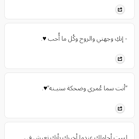
- إنكِ وجهتي والروح وكُل ما أُحب ♥️.
‏”أنت سما عُمري وضحكة سنيـنه”♥️.
‏لست أجاملك عندما أخبرك بأنك تعيش في