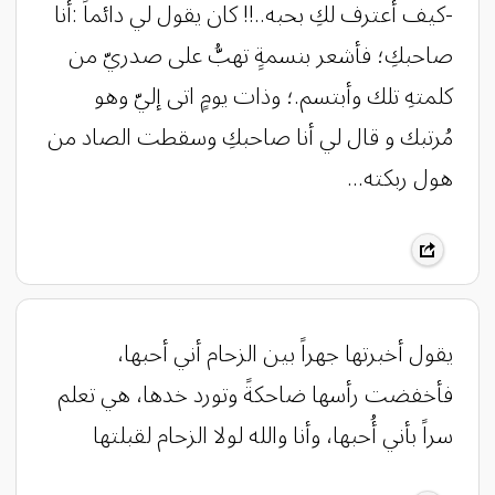
-كيف أعترف لكِ بحبه..!! كان يقول لي دائماً :أنا
صاحبكِ؛ فأشعر بنسمةِِ تهبُّ على صدريّ من
كلمتهِ تلك وأبتسم.؛ وذات يومٍ اتى إليّ وهو
مُرتبك و قال لي أنا صاحبكِ وسقطت الصاد من
هول ربكته...
يقول ‏أخبرتها جهراً بين الزحام أني أحبها،
فأخفضت رأسها ضاحكةً وتورد خدها، هي تعلم
سراً بأني أُحبها، وأنا والله لولا الزحام لقبلتها