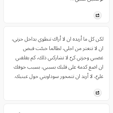
‏لكن كل ما أريده ان لا أراك تنطوي بداخل حزني،
ان لا تتعثر من اجلي، لطالما خبئت فيض
غضبي وحزني كيّ لا تشاركني ذلك، كم يقلقني
ان اضع كدمة على قلبك بسببي، بسبب خوفك
عليّ، لا أريد ان تتمحور سوداويتي حول عينيك.