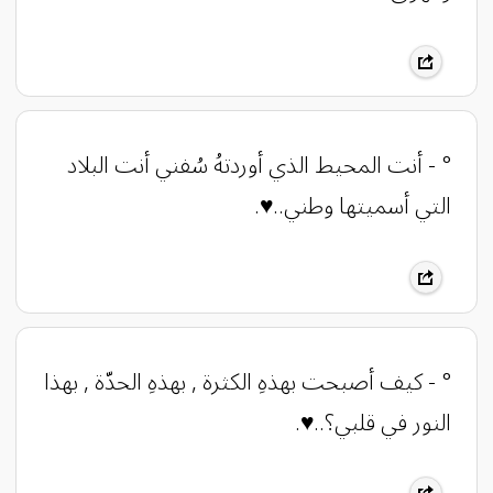
° - ‏أنت المحيط الذي أوردتهُ سُفني أنت البلاد
التي أسميتها وطني..♥️.
° - ‏كيف أصبحت بهذهِ الكثرة , بهذهِ الحدّة , بهذا
النور في قلبي؟..♥️.