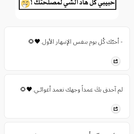
‏- أحبّك كُل يوم بنفس الإنبهار الأول.🖤🌻
لم آحدق بكَ عمداً وجهك تعمد أغوائـي.🖤🌻