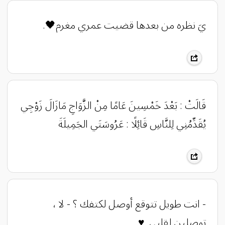
‏يَ نظره من بعدها قضيت عمري مغرم🖤.
قَالَتْ : بَعْدَ خَمْسِينَ عَامًا مِنْ الزَّوَاجِ مَازَالَ زَوْجِي
يُقَدِّمُنِي لِلنَّاسِ قَائِلًا : عَرُوسَتَي الجَمِيلَةَ
‏- انت طويل تتوقع أوصل لكتفك ؟ -‏ لا ،
توصلين لقلبي .♥️